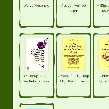
Werde Wesentlich
Aus den Vorhaut
Müßiggan
Akten
Lüste
Wie neugeboren -
A Wop Bopa Loo Bop
Gente
Das Rebirthingbuch
A Lop Bam Boom im
Leben
Dom