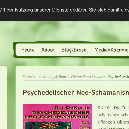
 Mit der Nutzung unserer Dienste erklären Sie sich damit ei
Heute
About
Blog/Brösel
MedienXperime
Startseite
»
Katalog & Shop
»
Edition Rauschkunde
»
Psychedelische
Psychedelischer Neo-Schamanis
RK 16 - Die Zuc
schamanistisch
Pflanzen. Über