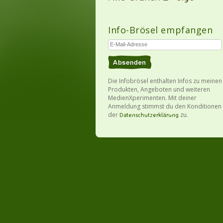
Info-Brösel empfangen
Die Infobrösel enthalten Infos zu meinen
Produkten, Angeboten und weiteren
MedienXperimenten. Mit deiner
Anmeldung stimmst du den Konditionen
der
zu.
Datenschutzerklärung