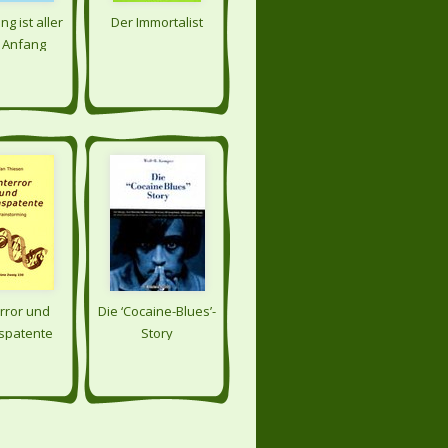
g ist aller
Der Immortalist
 Anfang
rror und
Die ‘Cocaine-Blues’-
spatente
Story