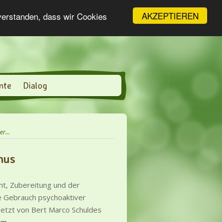
AKZEPTIEREN
nverstanden, dass wir Cookies
nte
Dialog
r...
mus
ht, Zubereitung und der
e Gebrauch psychoaktiver
setzt von Bert Marco Schuldes