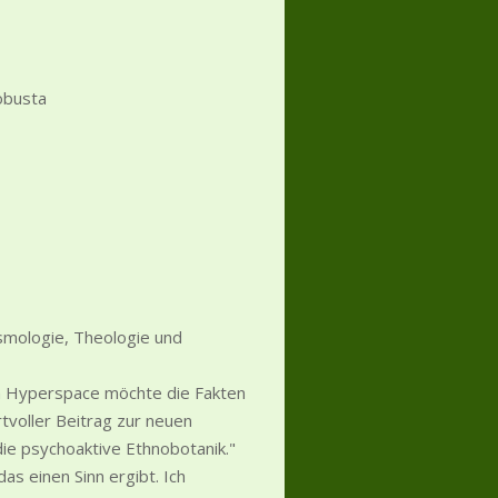
obusta
osmologie, Theologie und
en Hyperspace möchte die Fakten
tvoller Beitrag zur neuen
die psychoaktive Ethnobotanik."
as einen Sinn ergibt. Ich