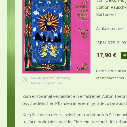
Von:
DeKorne, J
Edition Rausch
Kartoniert
Artikelnummer:
ISBN: 978-3-9
17,90 €
Diesen Artikel liefe
Für eine grössere Darstellung
versandkostenfrei
. 
klicken Sie auf das Bild.
Zum erstenmal verbindet ein erfahrener Autor Theori
psychedelischer Pflanzen in einem geradezu bewuss
Kein Fachbuch des klassischen traditionellen Schaman
to-face praktiziert wurde. Eher ein Kursbuch für urba