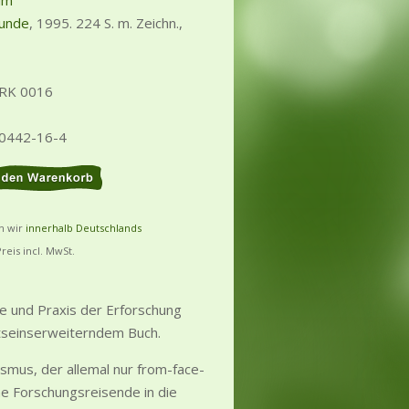
im
kunde
, 1995. 224 S. m. Zeichn.,
 RK 0016
30442-16-4
rn wir
innerhalb Deutschlands
Preis incl. MwSt.
e und Praxis der Erforschung
tseinserweiterndem Buch.
ismus, der allemal nur from-face-
ne Forschungsreisende in die