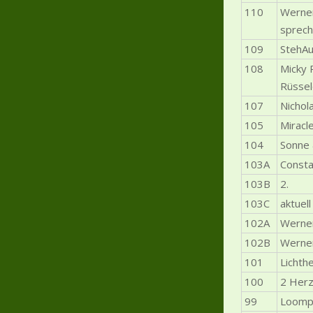
110
Werner
sprec
109
StehAu
108
Micky 
Rüssel
107
Nichol
105
Miracl
104
Sonne 
103A
Consta
103B
2.
103C
aktuell
102A
Werner
102B
Werner
101
Lichth
100
2 Herz
99
Loompa