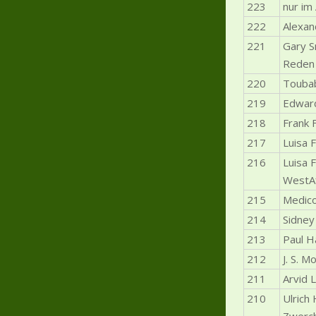
223
nur im
222
Alexan
221
Gary S
Reden
220
Toubab
219
Edward
218
Frank 
217
Luisa 
216
Luisa 
WestAf
215
Medico
214
Sidney
213
Paul H
212
J. S. M
211
Arvid 
210
Ulrich 