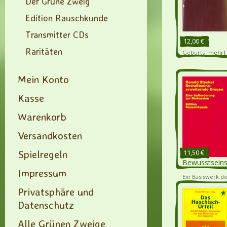
Der Grüne Zweig
Edition Rauschkunde
Transmitter CDs
12,00 €
Raritäten
Geburts
[mehr]
Mein Konto
Kasse
Warenkorb
Versandkosten
Spielregeln
11,50 €
Bewusstseins
Impressum
Ein Basiswerk d
Nach 30 Jahren e
Privatsphäre und
Power
[mehr]
Datenschutz
Alle Grünen Zweige