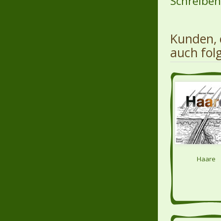
Schreiben 
Kunden, 
auch fol
Haare