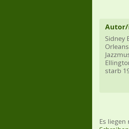
Autor/
Sidney 
Orleans
Jazzmus
Ellingt
starb 1
Es liegen