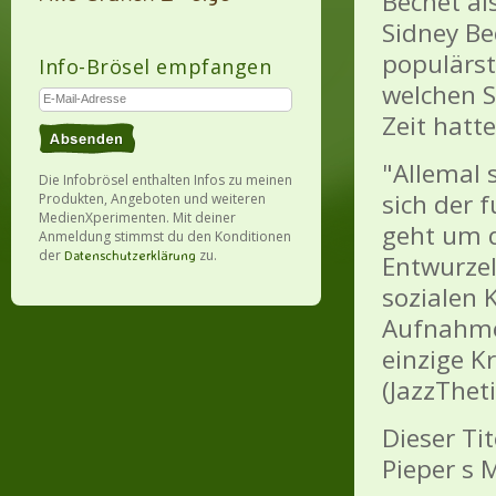
Bechet al
Sidney Be
populärst
Info-Brösel empfangen
welchen S
Zeit hatt
"Allemal 
Die Infobrösel enthalten Infos zu meinen
sich der 
Produkten, Angeboten und weiteren
MedienXperimenten. Mit deiner
geht um d
Anmeldung stimmst du den Konditionen
der
zu.
Datenschutzerklärung
Entwurze
sozialen 
Aufnahme
einzige K
(JazzThet
Dieser Ti
Pieper s 