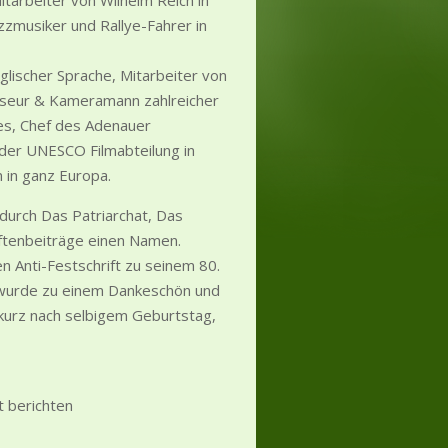
tarbeiter von Wilhelm Reich in
azzmusiker und Rallye-Fahrer in
lischer Sprache, Mitarbeiter von
eur & Kameramann zahlreicher
es, Chef des Adenauer
 der UNESCO Filmabteilung in
 in ganz Europa.
durch Das Patriarchat, Das
iftenbeiträge einen Namen.
n Anti-Festschrift zu seinem 80.
 wurde zu einem Dankeschön und
kurz nach selbigem Geburtstag,
t berichten