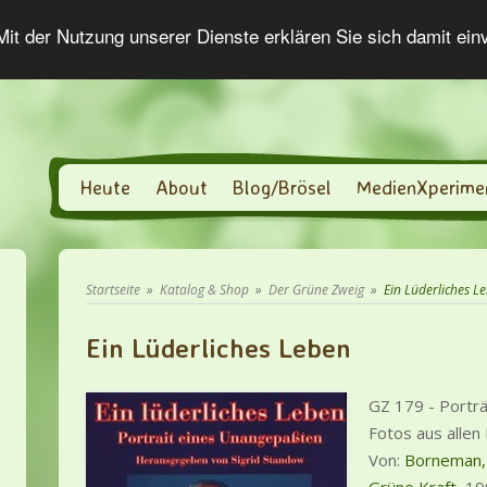
 Mit der Nutzung unserer Dienste erklären Sie sich damit ei
Heute
About
Blog/Brösel
MedienXperime
Startseite
»
Katalog & Shop
»
Der Grüne Zweig
»
Ein Lüderliches L
Ein Lüderliches Leben
GZ 179 - Portr
Fotos aus alle
Von:
Borneman,