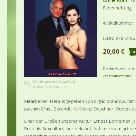
Grüne Kraft
, 19
Fadenheftung
Artikelnummer:
ISBN: 978-3-9
20,00 €
Diesen Artikel liefe
versandkostenfrei
. 
Für eine grössere Darstellung
klicken Sie auf das Bild.
Mitarbeiter: Herausgegeben von Sigrid Standow. Mit
Joachim Ernst Berendt, Karlheinz Deschner, Robert Ju
Einer der Großen unserer Kultur! Ernest Borneman (1
Rolle als Sexualforscher bekannt, hat in seinem arbei