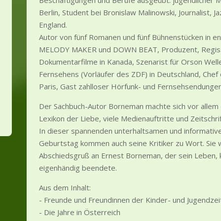
Beschäftigungen und Berufe ausgeübt: jugendlicher Mi
Berlin, Student bei Bronislaw Malinowski, Journalist, J
England.
Autor von fünf Romanen und fünf Bühnenstücken in eng
MELODY MAKER und DOWN BEAT, Produzent, Regiss
Dokumentarfilme in Kanada, Szenarist für Orson Well
Fernsehens (Vorläufer des ZDF) in Deutschland, Chef
Paris, Gast zahlloser Hörfunk- und Fernsehsendungen
Der Sachbuch-Autor Borneman machte sich vor allem 
Lexikon der Liebe, viele Medienauftritte und Zeitschr
In dieser spannenden unterhaltsamen und informative
Geburtstag kommen auch seine Kritiker zu Wort. Sie
Abschiedsgruß an Ernest Borneman, der sein Leben, 
eigenhändig beendete.
Aus dem Inhalt:
- Freunde und Freundinnen der Kinder- und Jugendzei
- Die Jahre in Österreich