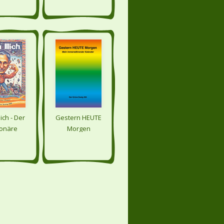
lich - Der
Gestern HEUTE
ionäre
Morgen
lwerker