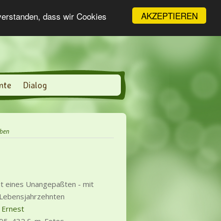
AKZEPTIEREN
nverstanden, dass wir Cookies
nte
Dialog
eben
ät eines Unangepaßten - mit
n Lebensjahrzehnten
 Ernest