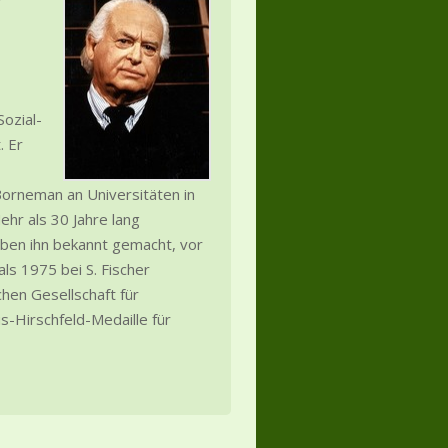
Sozial-
. Er
orneman an Universitäten in
hr als 30 Jahre lang
haben ihn bekannt gemacht, vor
ls 1975 bei S. Fischer
hen Gesellschaft für
s-Hirschfeld-Medaille für