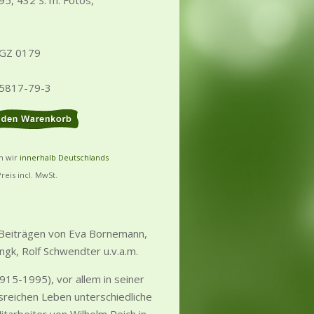
95, 432 S. m. Fotos,
 GZ 0179
25817-79-3
rn wir
innerhalb Deutschlands
Preis incl. MwSt.
 Beiträgen von Eva Bornemann,
ngk, Rolf Schwendter u.v.a.m.
915-1995), vor allem in seiner
tsreichen Leben unterschiedliche