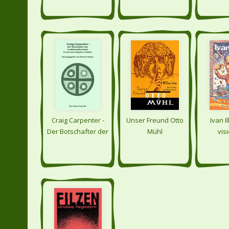
Craig Carpenter -
Unser Freund Otto
Ivan Il
Der Botschafter der
Mühl
vis
traditionellen Hopi
Wurze