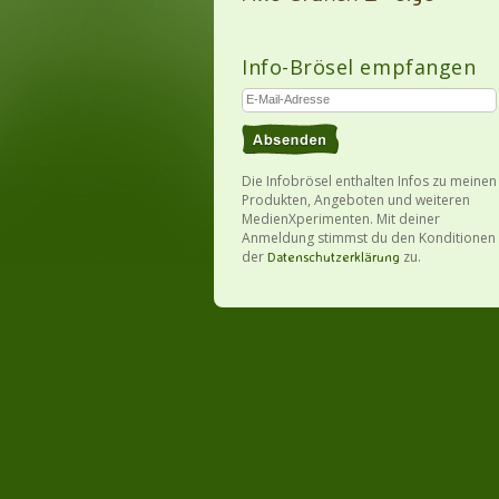
Info-Brösel empfangen
Die Infobrösel enthalten Infos zu meinen
Produkten, Angeboten und weiteren
MedienXperimenten. Mit deiner
Anmeldung stimmst du den Konditionen
der
zu.
Datenschutzerklärung