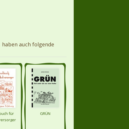
, haben auch folgende
uch für
GRÜN
versorger