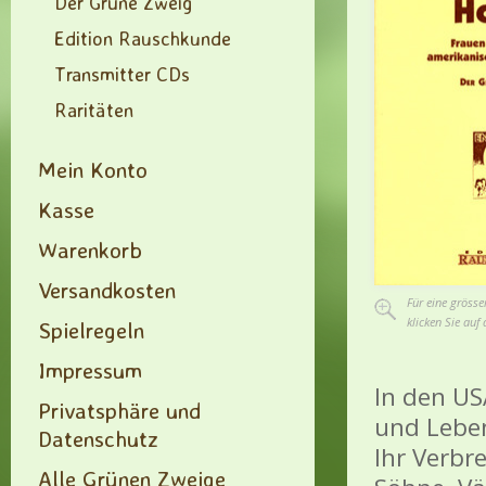
Der Grüne Zweig
Edition Rauschkunde
Transmitter CDs
Raritäten
Mein Konto
Kasse
Warenkorb
Versandkosten
Für eine grösse
klicken Sie auf 
Spielregeln
Impressum
In den US
Privatsphäre und
und Lebe
Datenschutz
Ihr Verbr
Alle Grünen Zweige