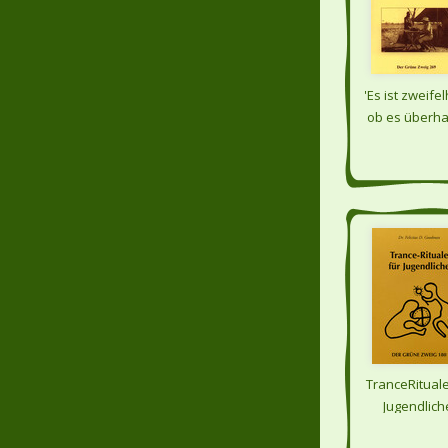
'Es ist zweifel
ob es überh
Feinde gibt
TranceRituale
Jugendlich