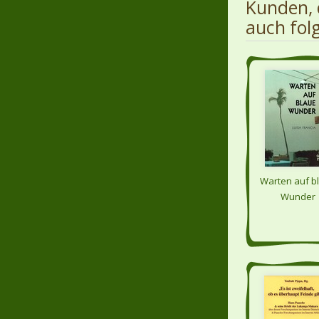
Kunden, 
auch fol
Warten auf b
Wunder