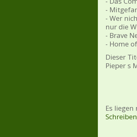
- Das Co
- Mitgefa
- Wer nic
nur die W
- Brave N
- Home of
Dieser Ti
Pieper s 
Es liegen
Schreiben 