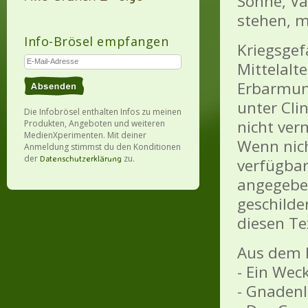
Söhne, Vä
stehen, m
Info-Brösel empfangen
Kriegsgef
Mittelalt
Erbarmung
unter Cli
Die Infobrösel enthalten Infos zu meinen
nicht ver
Produkten, Angeboten und weiteren
MedienXperimenten. Mit deiner
Wenn nich
Anmeldung stimmst du den Konditionen
der
zu.
Datenschutzerklärung
verfügbar
angegebe
geschilde
diesen Te
Aus dem I
- Ein Wec
- Gnaden