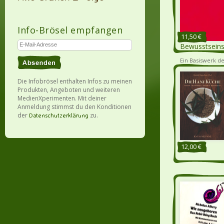
Info-Brösel empfangen
11,50 €
Bewusstseins
Ein Basiswerk d
Nach 30 Jahren e
Power
[mehr]
Die Infobrösel enthalten Infos zu meinen
Produkten, Angeboten und weiteren
MedienXperimenten. Mit deiner
Anmeldung stimmst du den Konditionen
der
zu.
Datenschutzerklärung
12,00 €