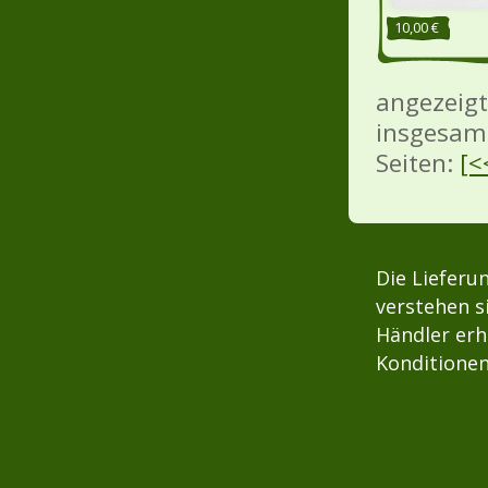
10,00 €
angezeig
insgesam
Seiten:
[<
Die Lieferu
verstehen s
Händler erh
Konditionen