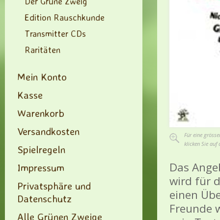
Der Grüne Zweig
Edition Rauschkunde
Transmitter CDs
Raritäten
Mein Konto
Kasse
Warenkorb
Versandkosten
Für eine grösse
klicken Sie auf 
Spielregeln
Das Angeb
Impressum
wird für 
Privatsphäre und
einen Übe
Datenschutz
Freunde w
Alle Grünen Zweige