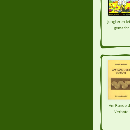
Jonglieren le
gemacht
Am Rande d
Verbote