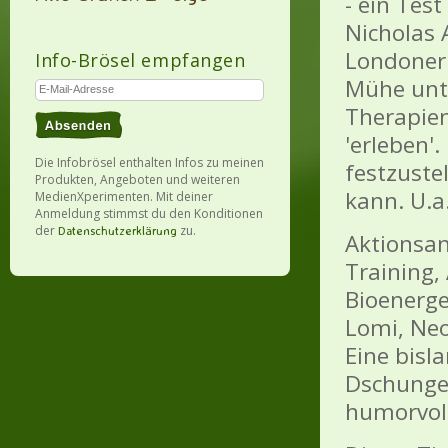
- ein Test
Nicholas 
Londoner I
Info-Brösel empfangen
Mühe unte
Therapien
'erleben'
Die Infobrösel enthalten Infos zu meinen
festzustel
Produkten, Angeboten und weiteren
kann. U.a
MedienXperimenten. Mit deiner
Anmeldung stimmst du den Konditionen
der
zu.
Datenschutzerklärung
Aktionsan
Training,
Bioenerge
Lomi, Neo 
Eine bisl
Dschungel
humorvol