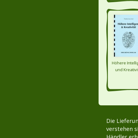
Höhere Intell
und Kreativi
Die Lieferu
verstehen s
Händler erh