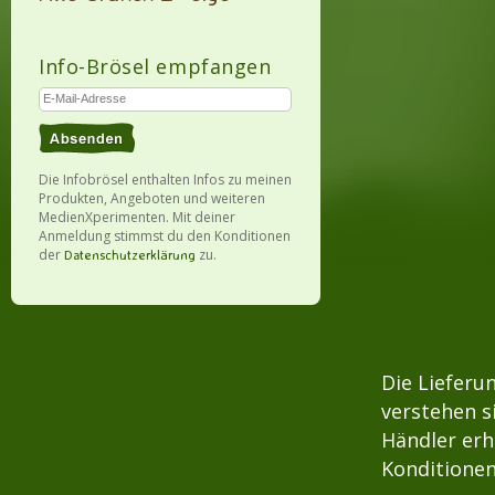
Info-Brösel empfangen
Die Infobrösel enthalten Infos zu meinen
Produkten, Angeboten und weiteren
MedienXperimenten. Mit deiner
Anmeldung stimmst du den Konditionen
der
zu.
Datenschutzerklärung
Die Lieferu
verstehen s
Händler erh
Konditionen