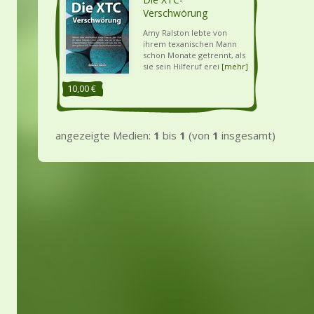
Verschwörung
Amy Ralston lebte von
ihrem texanischen Mann
schon Monate getrennt, als
sie sein Hilferuf erei
[mehr]
10,00 €
angezeigte Medien:
1
bis
1
(von
1
insgesamt)