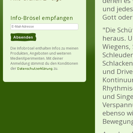
denen es 
und jedes
Gott oder
Info-Brösel empfangen
"Die Schü
heraus. 
Wiegens, 
Die Infobrösel enthalten Infos zu meinen
Schleuder
Produkten, Angeboten und weiteren
MedienXperimenten. Mit deiner
Schlacken
Anmeldung stimmst du den Konditionen
der
zu.
Datenschutzerklärung
und Drive
Kontinuu
Rhythmisc
und Singe
Verspannu
ebenso w
Bewegungs