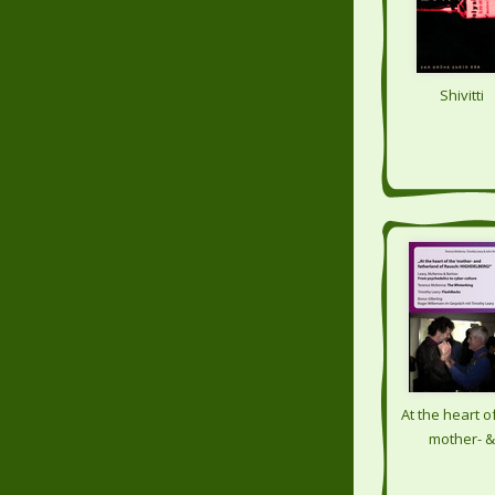
Shivitti
At the heart o
mother- &
fatherland 
Rausch: Highde