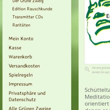
Der Grüne Zweig
Edition Rauschkunde
Transmitter CDs
Raritäten
Mein Konto
Kasse
Warenkorb
Versandkosten
Für eine grösse
klicken Sie auf 
Spielregeln
Impressum
Schüttelt
Privatsphäre und
Meditati
Datenschutz
orientier
Alle Grünen Zweige