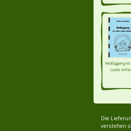
- 2 DVDs
Müßiggang ist 
Lüste Anfa
Die Lieferu
verstehen s