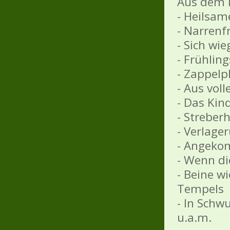
Aus dem I
- Heilsam
- Narrenfr
- Sich wi
- Frühli
- Zappelph
- Aus vol
- Das Kin
- Streber
- Verlage
- Angeko
- Wenn di
- Beine w
Tempels
- In Sch
u.a.m.