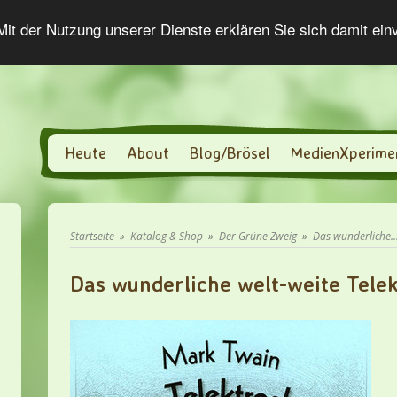
 Mit der Nutzung unserer Dienste erklären Sie sich damit ei
Heute
About
Blog/Brösel
MedienXperime
Startseite
»
Katalog & Shop
»
Der Grüne Zweig
»
Das wunderliche..
Das wunderliche welt-weite Tele