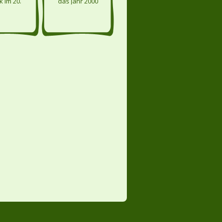
 im 20.
das Jahr 2000
hundert