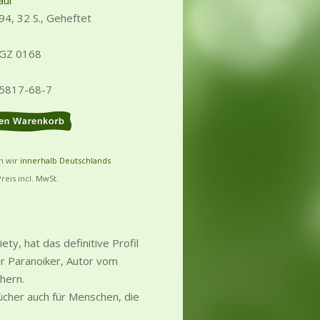
aul
94, 32 S., Geheftet
 GZ 0168
25817-68-7
rn wir
innerhalb Deutschlands
Preis incl. MwSt.
ety, hat das definitive Profil
er Paranoiker, Autor vom
chern.
cher auch für Menschen, die