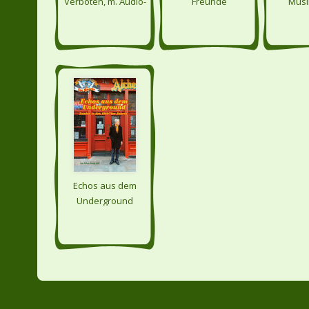
Verboten, m. Audio-
Freunde
Musik
CD - Musik und
Jahr
Zensur - weltweit
Echos aus dem
Underground