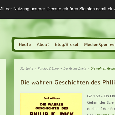
 Mit der Nutzung unserer Dienste erklären Sie sich damit ei
Heute
About
Blog/Brösel
MedienXperime
Startseite
»
Katalog & Shop
»
Der Grüne Zweig
»
Die wahren Geschi
Die wahren Geschichten des Phili
GZ 168 - Ein Ein
Gehirn der Scien
doch auf der Er