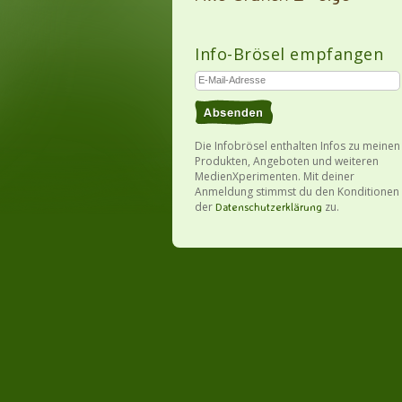
Info-Brösel empfangen
Die Infobrösel enthalten Infos zu meinen
Produkten, Angeboten und weiteren
MedienXperimenten. Mit deiner
Anmeldung stimmst du den Konditionen
der
zu.
Datenschutzerklärung