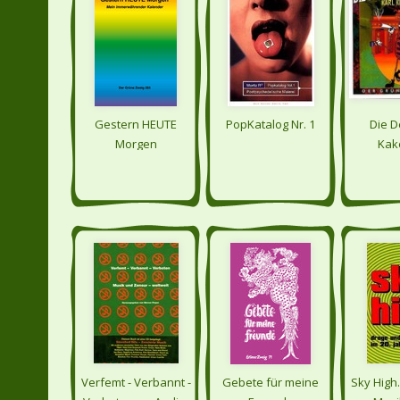
Gestern HEUTE
PopKatalog Nr. 1
Die D
Morgen
Kak
Verfemt - Verbannt -
Gebete für meine
Sky High