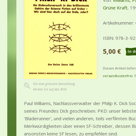
Von:
Williams, P
Grüne Kraft
, 19
Artikelnummer:
ISBN: 978-3-9
5,00 €
Diesen Artikel liefe
versandkostenfrei
. 
Für eine grössere Darstellung
klicken Sie auf das Bild.
Paul Williams, Nachlassverwalter der Philip K. Dick Soci
seines Freundes Dick geschrieben. PKD: unser liebst
'Bladerunner', und vielen anderen, teils verfilmten Bü
Merkwürdigkeiten über einen SF-Schreiber, dessen Bü
ansonsten keine SF lesen, zu empfehlen sind.