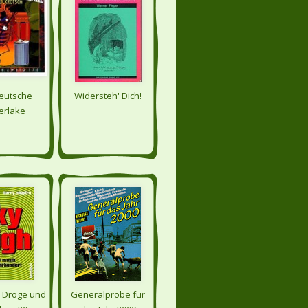
eutsche
Widersteh' Dich!
erlake
. Droge und
Generalprobe für