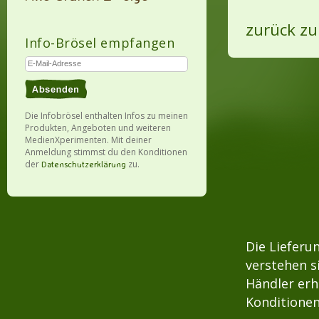
zurück zu
Info-Brösel empfangen
Die Infobrösel enthalten Infos zu meinen
Produkten, Angeboten und weiteren
MedienXperimenten. Mit deiner
Anmeldung stimmst du den Konditionen
der
zu.
Datenschutzerklärung
Die Lieferu
verstehen s
Händler erh
Konditionen