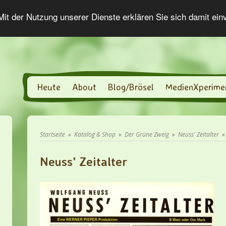
 Mit der Nutzung unserer Dienste erklären Sie sich damit ei
Heute
About
Blog/Brösel
MedienXperime
Startseite
»
Katalog & Shop
»
Der Grüne Zweig
»
Neuss' Zeitalter
Neuss' Zeitalter