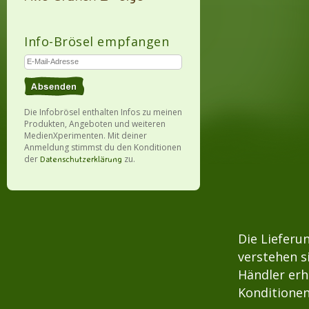
Info-Brösel empfangen
Die Infobrösel enthalten Infos zu meinen
Produkten, Angeboten und weiteren
MedienXperimenten. Mit deiner
Anmeldung stimmst du den Konditionen
der
zu.
Datenschutzerklärung
Die Lieferu
verstehen s
Händler erh
Konditionen