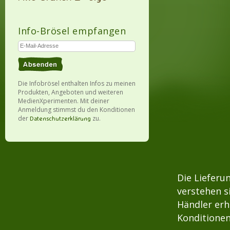
Info-Brösel empfangen
Die Infobrösel enthalten Infos zu meinen
Produkten, Angeboten und weiteren
MedienXperimenten. Mit deiner
Anmeldung stimmst du den Konditionen
der
zu.
Datenschutzerklärung
Die Lieferu
verstehen s
Händler erh
Konditionen