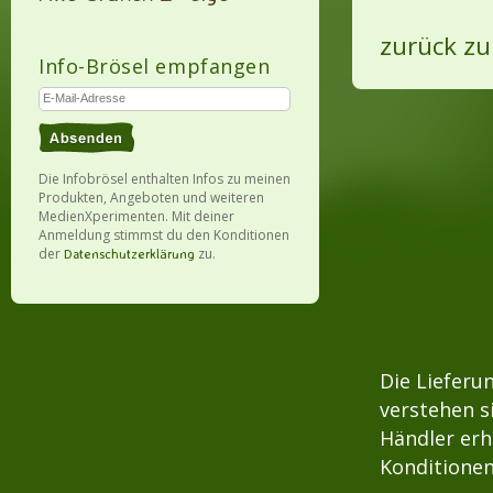
zurück zu
Info-Brösel empfangen
Die Infobrösel enthalten Infos zu meinen
Produkten, Angeboten und weiteren
MedienXperimenten. Mit deiner
Anmeldung stimmst du den Konditionen
der
zu.
Datenschutzerklärung
Die Lieferu
verstehen s
Händler erh
Konditionen