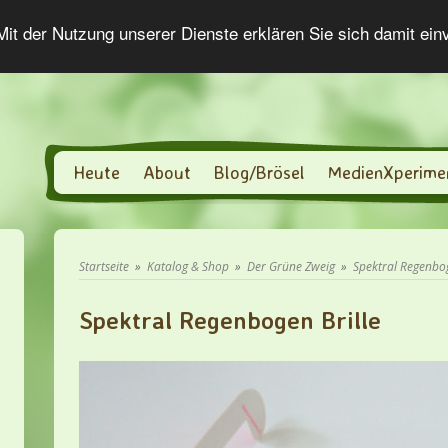
 Mit der Nutzung unserer Dienste erklären Sie sich damit ei
Heute
About
Blog/Brösel
MedienXperime
Startseite
»
Katalog & Shop
»
Der Grüne Zweig
»
Spektral Regenbog
Spektral Regenbogen Brille