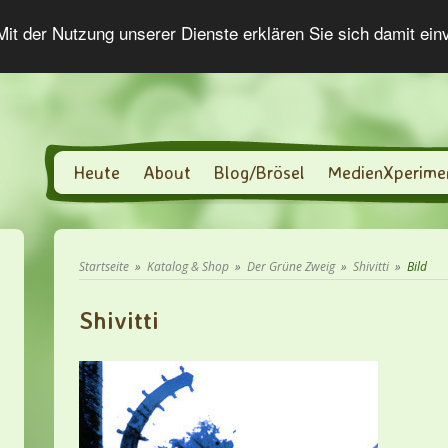
 Mit der Nutzung unserer Dienste erklären Sie sich damit ei
Heute
About
Blog/Brösel
MedienXperime
Startseite
»
Katalog & Shop
»
Der Grüne Zweig
»
Shivitti
»
Bild
Shivitti