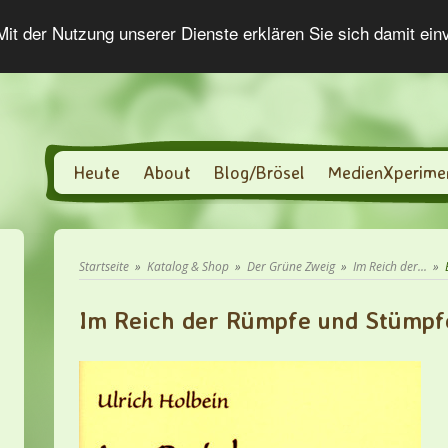
 Mit der Nutzung unserer Dienste erklären Sie sich damit ei
Heute
About
Blog/Brösel
MedienXperime
Startseite
»
Katalog & Shop
»
Der Grüne Zweig
»
Im Reich der...
»
Im Reich der Rümpfe und Stümpf