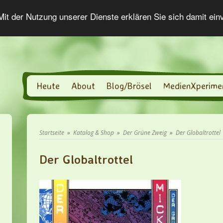
 Mit der Nutzung unserer Dienste erklären Sie sich damit ei
Heute
About
Blog/Brösel
MedienXperime
Startseite
»
Katalog & Shop
»
Der Grüne Zweig
»
Der Globaltrottel
Der Globaltrottel