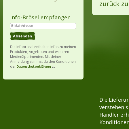
zurück zu
Info-Brösel empfangen
Die Infobrösel enthalten Infos zu meinen
Produkten, Angeboten und weiteren
MedienXperimenten. Mit deiner
Anmeldung stimmst du den Konditionen
der
zu.
Datenschutzerklärung
Die Lieferu
verstehen s
Händler erh
Konditionen