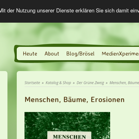
 Mit der Nutzung unserer Dienste erklären Sie sich damit ei
Heute
About
Blog/Brösel
MedienXperime
Startseite
»
Katalog & Shop
»
Der Grüne Zweig
»
Menschen, Bäume,
Menschen, Bäume, Erosionen