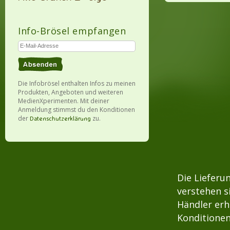
Info-Brösel empfangen
Die Infobrösel enthalten Infos zu meinen
Produkten, Angeboten und weiteren
MedienXperimenten. Mit deiner
Anmeldung stimmst du den Konditionen
der
zu.
Datenschutzerklärung
Die Lieferu
verstehen s
Händler erh
Konditionen