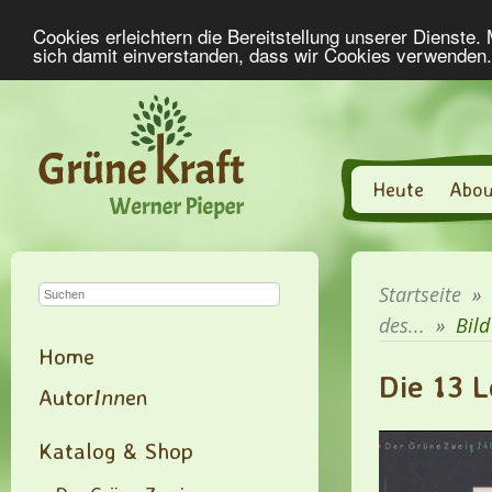
Cookies erleichtern die Bereitstellung unserer Dienste.
sich damit einverstanden, dass wir Cookies verwenden
Heute
Abou
Startseite
»
des...
»
Bild
Home
Die 13 
Autor
Inn
en
Katalog & Shop