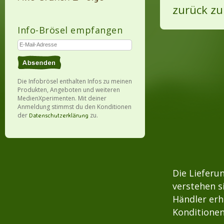
zurück zu
Info-Brösel empfangen
Die Infobrösel enthalten Infos zu meinen
Produkten, Angeboten und weiteren
MedienXperimenten. Mit deiner
Anmeldung stimmst du den Konditionen
der
zu.
Datenschutzerklärung
Die Lieferu
verstehen s
Händler erh
Konditionen