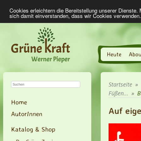
Cookies erleichtern die Bereitstellung unserer Dienste.
sich damit einverstanden, dass wir Cookies verwenden
Heute
Abou
Startseite
»
Füßen...
»
B
Home
Auf eig
Autor
Inn
en
Katalog & Shop