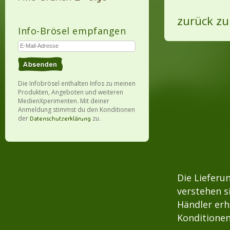
zurück zu
Info-Brösel empfangen
Die Infobrösel enthalten Infos zu meinen
Produkten, Angeboten und weiteren
MedienXperimenten. Mit deiner
Anmeldung stimmst du den Konditionen
der
zu.
Datenschutzerklärung
Die Lieferu
verstehen s
Händler erh
Konditionen